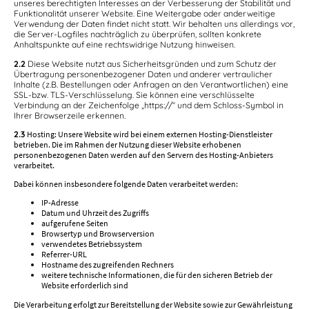
unseres berechtigten Interesses an der Verbesserung der Stabilität und
Funktionalität unserer Website. Eine Weitergabe oder anderweitige
Verwendung der Daten findet nicht statt. Wir behalten uns allerdings vor,
die Server-Logfiles nachträglich zu überprüfen, sollten konkrete
Anhaltspunkte auf eine rechtswidrige Nutzung hinweisen.
2.2
Diese Website nutzt aus Sicherheitsgründen und zum Schutz der
Übertragung personenbezogener Daten und anderer vertraulicher
Inhalte (z.B. Bestellungen oder Anfragen an den Verantwortlichen) eine
SSL-bzw. TLS-Verschlüsselung. Sie können eine verschlüsselte
Verbindung an der Zeichenfolge „https://“ und dem Schloss-Symbol in
Ihrer Browserzeile erkennen.
2.3
Hosting: Unsere Website wird bei einem externen Hosting-Dienstleister
betrieben. Die im Rahmen der Nutzung dieser Website erhobenen
personenbezogenen Daten werden auf den Servern des Hosting-Anbieters
verarbeitet.
Dabei können insbesondere folgende Daten verarbeitet werden:
IP-Adresse
Datum und Uhrzeit des Zugriffs
aufgerufene Seiten
Browsertyp und Browserversion
verwendetes Betriebssystem
Referrer-URL
Hostname des zugreifenden Rechners
weitere technische Informationen, die für den sicheren Betrieb der
Website erforderlich sind
Die Verarbeitung erfolgt zur Bereitstellung der Website sowie zur Gewährleistung