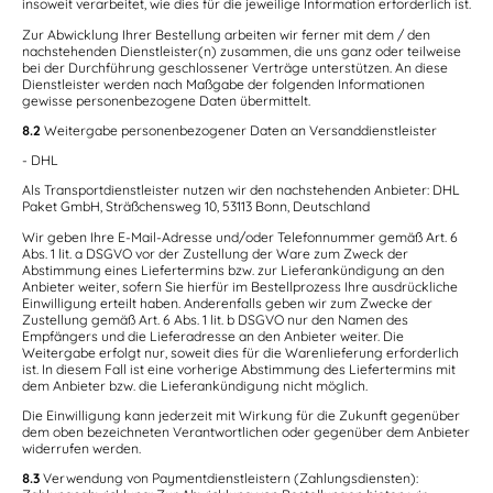
insoweit verarbeitet, wie dies für die jeweilige Information erforderlich ist.
Zur Abwicklung Ihrer Bestellung arbeiten wir ferner mit dem / den
nachstehenden Dienstleister(n) zusammen, die uns ganz oder teilweise
bei der Durchführung geschlossener Verträge unterstützen. An diese
Dienstleister werden nach Maßgabe der folgenden Informationen
gewisse personenbezogene Daten übermittelt.
8.2
Weitergabe personenbezogener Daten an Versanddienstleister
- DHL
Als Transportdienstleister nutzen wir den nachstehenden Anbieter: DHL
Paket GmbH, Sträßchensweg 10, 53113 Bonn, Deutschland
Wir geben Ihre E-Mail-Adresse und/oder Telefonnummer gemäß Art. 6
Abs. 1 lit. a DSGVO vor der Zustellung der Ware zum Zweck der
Abstimmung eines Liefertermins bzw. zur Lieferankündigung an den
Anbieter weiter, sofern Sie hierfür im Bestellprozess Ihre ausdrückliche
Einwilligung erteilt haben. Anderenfalls geben wir zum Zwecke der
Zustellung gemäß Art. 6 Abs. 1 lit. b DSGVO nur den Namen des
Empfängers und die Lieferadresse an den Anbieter weiter. Die
Weitergabe erfolgt nur, soweit dies für die Warenlieferung erforderlich
ist. In diesem Fall ist eine vorherige Abstimmung des Liefertermins mit
dem Anbieter bzw. die Lieferankündigung nicht möglich.
Die Einwilligung kann jederzeit mit Wirkung für die Zukunft gegenüber
dem oben bezeichneten Verantwortlichen oder gegenüber dem Anbieter
widerrufen werden.
8.3
Verwendung von Paymentdienstleistern (Zahlungsdiensten):