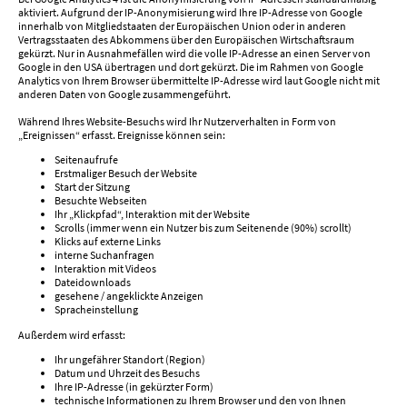
aktiviert. Aufgrund der IP-Anonymisierung wird Ihre IP-Adresse von Google
innerhalb von Mitgliedstaaten der Europäischen Union oder in anderen
Vertragsstaaten des Abkommens über den Europäischen Wirtschaftsraum
gekürzt. Nur in Ausnahmefällen wird die volle IP-Adresse an einen Server von
Google in den USA übertragen und dort gekürzt. Die im Rahmen von Google
Analytics von Ihrem Browser übermittelte IP-Adresse wird laut Google nicht mit
anderen Daten von Google zusammengeführt.
Während Ihres Website-Besuchs wird Ihr Nutzerverhalten in Form von
„Ereignissen“ erfasst. Ereignisse können sein:
Seitenaufrufe
Erstmaliger Besuch der Website
Start der Sitzung
Besuchte Webseiten
Ihr „Klickpfad“, Interaktion mit der Website
Scrolls (immer wenn ein Nutzer bis zum Seitenende (90%) scrollt)
Klicks auf externe Links
interne Suchanfragen
Interaktion mit Videos
Dateidownloads
gesehene / angeklickte Anzeigen
Spracheinstellung
Außerdem wird erfasst:
Ihr ungefährer Standort (Region)
Datum und Uhrzeit des Besuchs
Ihre IP-Adresse (in gekürzter Form)
technische Informationen zu Ihrem Browser und den von Ihnen