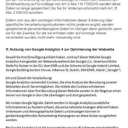
Direktwerbung auf Grundlage von Art. 6 Abs. 1 lit. f DSGVO werden diese
Daten so lange gespeichert, bis Sie Ihr Widerspruchsrecht nach Art. 21
Abs. 2 DSGVO ausüben.
Sofern sich aus den sonstigen Informationen dieser Erklärung über
spezifische Verarbeitungssituationen nichts anderes ergibt, werden
gespeicherte personenbezogene Daten im Übrigen dann gelöscht, wenn
sie für die Zwecke, für die sie erhoben oder auf sonstige Weise
verarbeitet wurden, nicht mehr notwendig sind.
11. Nutzung von Google Analytics 4 zur Optimierung der Webseite
Soweit Sie Ihre Einwilligung erklärt haben, wird auf dieser Website Google
Analytics 4 eingesetzt, ein Webanalysedienst der Google LLC. Verantwortliche
Stelle für Nutzer in der EU/ dem EWR und der Schweiz ist Google Ireland Limited,
Google Building Gordon House, 4 Barrow St, Dublin, D04 E5W5, Irland („Google“).
Art und Zweck der Verarbeitung:
Google Analytics verwendet Cookies, die eine Analyse der Benutzung unserer
Webseiten durch Sie ermöglichen. Die mittels der Cookies erhobenen
Informationen über Ihre Benutzung dieser Website werden in der Regel an einen
Server von Google in den USA übertragen und dort gespeichert.
Wir nutzen Google Signale. Damit werden in Google Analytics zusätzliche
Informationen zu Nutzern erfasst, die personalisierte Anzeigen aktiviert haben
(Interessen und demographische Daten) und Anzeigen können in
geräteübergreifenden Remarketing-Kampagnen an diese Nutzer ausgeliefert
werden.
Bei Google Analytics 4 ist die Anonymisierung von IP-Adressen standardmäßig