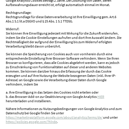
Google Analytics Cookies beträgt 2 Jahre. Die Löschung von Daten, deren
Aufbewahrungsdauer erreicht ist, erfolgt automatisch einmal im Monat.
Rechtsgrundlage:
Rechtsgrundlage für diese Datenverarbeitung ist Ihre Einwilligung gem. Art.6
Abs.1 S.1 lit.a DSGVO und § 25 Abs. 1 S.1 TTDSG.
Widerruf:
Sie können Ihre Einwilligung jederzeit mit Wirkung für die Zukunft widerrufen,
indem Sie die Cookie-Einstellungen aufrufen und dort Ihre Auswahl ändern. Die
Rechtmäßigkeit der aufgrund der Einwilligung bis zum Widerruf erfolgten
Verarbeitung bleibt davon unberührt.
Sie können die Speicherung von Cookies auch von vornherein durch eine
entsprechende Einstellung Ihrer Browser-Software verhindern. Wenn Sie Ihren
Browser so konfigurieren, dass alle Cookies abgelehnt werden, kann es jedoch
zu Einschränkung von Funktionalitäten auf dieser und anderen Websites
kommen. Sie können darüber hinaus die Erfassung der durch das Cookie
erzeugten und auf Ihre Nutzung der Website bezogenen Daten (inkl. Ihrer IP-
Adresse) an Google sowie die Verarbeitung dieser Daten durch Google
verhindern, indem Sie
a. Ihre Einwilligung in das Setzen des Cookies nicht erteilen oder
b. das Browser-Add-on zur Deaktivierung von Google Analytics
HIER
herunterladen und installieren.
Nähere Informationen zu Nutzungsbedingungen von Google Analytics und zum
Datenschutz bei Google finden Sie unter
https://marketingplatform.google.com/about/analytics/terms/de/
und unter
https://policies.google.com/?hl=de
.