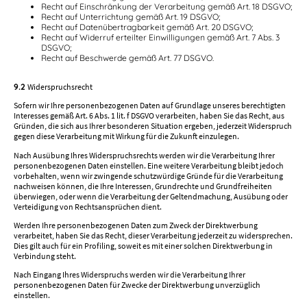
Recht auf Einschränkung der Verarbeitung gemäß Art. 18 DSGVO;
Recht auf Unterrichtung gemäß Art. 19 DSGVO;
Recht auf Datenübertragbarkeit gemäß Art. 20 DSGVO;
Recht auf Widerruf erteilter Einwilligungen gemäß Art. 7 Abs. 3
DSGVO;
Recht auf Beschwerde gemäß Art. 77 DSGVO.
9.2
Widerspruchsrecht
Sofern wir Ihre personenbezogenen Daten auf Grundlage unseres berechtigten
Interesses gemäß Art. 6 Abs. 1 lit. f DSGVO verarbeiten, haben Sie das Recht, aus
Gründen, die sich aus Ihrer besonderen Situation ergeben, jederzeit Widerspruch
gegen diese Verarbeitung mit Wirkung für die Zukunft einzulegen.
Nach Ausübung Ihres Widerspruchsrechts werden wir die Verarbeitung Ihrer
personenbezogenen Daten einstellen. Eine weitere Verarbeitung bleibt jedoch
vorbehalten, wenn wir zwingende schutzwürdige Gründe für die Verarbeitung
nachweisen können, die Ihre Interessen, Grundrechte und Grundfreiheiten
überwiegen, oder wenn die Verarbeitung der Geltendmachung, Ausübung oder
Verteidigung von Rechtsansprüchen dient.
Werden Ihre personenbezogenen Daten zum Zweck der Direktwerbung
verarbeitet, haben Sie das Recht, dieser Verarbeitung jederzeit zu widersprechen.
Dies gilt auch für ein Profiling, soweit es mit einer solchen Direktwerbung in
Verbindung steht.
Nach Eingang Ihres Widerspruchs werden wir die Verarbeitung Ihrer
personenbezogenen Daten für Zwecke der Direktwerbung unverzüglich
einstellen.