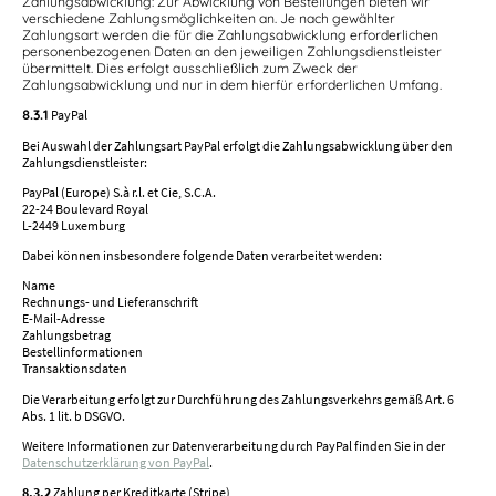
Zahlungsabwicklung: Zur Abwicklung von Bestellungen bieten wir
verschiedene Zahlungsmöglichkeiten an. Je nach gewählter
Zahlungsart werden die für die Zahlungsabwicklung erforderlichen
personenbezogenen Daten an den jeweiligen Zahlungsdienstleister
übermittelt. Dies erfolgt ausschließlich zum Zweck der
Zahlungsabwicklung und nur in dem hierfür erforderlichen Umfang.
8.3.1
PayPal
Bei Auswahl der Zahlungsart PayPal erfolgt die Zahlungsabwicklung über den
Zahlungsdienstleister:
PayPal (Europe) S.à r.l. et Cie, S.C.A.
22-24 Boulevard Royal
L-2449 Luxemburg
Dabei können insbesondere folgende Daten verarbeitet werden:
Name
Rechnungs- und Lieferanschrift
E-Mail-Adresse
Zahlungsbetrag
Bestellinformationen
Transaktionsdaten
Die Verarbeitung erfolgt zur Durchführung des Zahlungsverkehrs gemäß Art. 6
Abs. 1 lit. b DSGVO.
Weitere Informationen zur Datenverarbeitung durch PayPal finden Sie in der
Datenschutzerklärung von PayPal
.
8.3.2
Zahlung per Kreditkarte (Stripe)