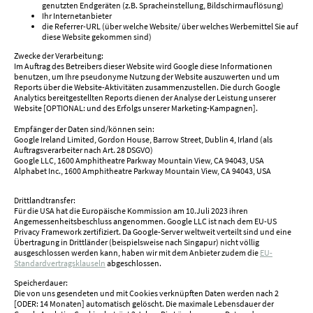
genutzten Endgeräten (z.B. Spracheinstellung, Bildschirmauflösung)
Ihr Internetanbieter
die Referrer-URL (über welche Website/ über welches Werbemittel Sie auf
diese Website gekommen sind)
Zwecke der Verarbeitung:
Im Auftrag des Betreibers dieser Website wird Google diese Informationen
benutzen, um Ihre pseudonyme Nutzung der Website auszuwerten und um
Reports über die Website-Aktivitäten zusammenzustellen. Die durch Google
Analytics bereitgestellten Reports dienen der Analyse der Leistung unserer
Website [OPTIONAL: und des Erfolgs unserer Marketing-Kampagnen].
Empfänger der Daten sind/können sein:
Google Ireland Limited, Gordon House, Barrow Street, Dublin 4, Irland (als
Auftragsverarbeiter nach Art. 28 DSGVO)
Google LLC, 1600 Amphitheatre Parkway Mountain View, CA 94043, USA
Alphabet Inc., 1600 Amphitheatre Parkway Mountain View, CA 94043, USA
Drittlandtransfer:
Für die USA hat die Europäische Kommission am 10.Juli 2023 ihren
Angemessenheitsbeschluss angenommen. Google LLC ist nach dem EU-US
Privacy Framework zertifiziert. Da Google-Server weltweit verteilt sind und eine
Übertragung in Drittländer (beispielsweise nach Singapur) nicht völlig
ausgeschlossen werden kann, haben wir mit dem Anbieter zudem die
EU-
Standardvertragsklauseln
abgeschlossen.
Speicherdauer:
Die von uns gesendeten und mit Cookies verknüpften Daten werden nach 2
[ODER: 14 Monaten] automatisch gelöscht. Die maximale Lebensdauer der