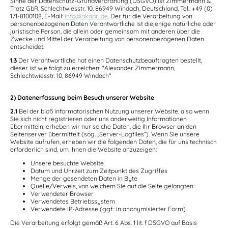
Sinne der Datenschutz-Grundverordnung (DSGVO) ist Zimmermann &
Tratz GbR, Schlechtwiesstr. 10, 86949 Windach, Deutschland, Tel.: +49 (0)
171-8100108, E-Mail:
info@akaari.de
. Der für die Verarbeitung von
personenbezogenen Daten Verantwortliche ist diejenige natürliche oder
juristische Person, die allein oder gemeinsam mit anderen über die
Zwecke und Mittel der Verarbeitung von personenbezogenen Daten
entscheidet.
1.3
Der Verantwortliche hat einen Datenschutzbeauftragten bestellt,
dieser ist wie folgt zu erreichen: "Alexander Zimmermann,
Schlechtwiesstr. 10, 86949 Windach"
2) Datenerfassung beim Besuch unserer Website
2.1
Bei der bloß informatorischen Nutzung unserer Website, also wenn
Sie sich nicht registrieren oder uns anderweitig Informationen
übermitteln, erheben wir nur solche Daten, die Ihr Browser an den
Seitenserver übermittelt (sog. „Server-Logfiles“). Wenn Sie unsere
Website aufrufen, erheben wir die folgenden Daten, die für uns technisch
erforderlich sind, um Ihnen die Website anzuzeigen:
Unsere besuchte Website
Datum und Uhrzeit zum Zeitpunkt des Zugriffes
Menge der gesendeten Daten in Byte
Quelle/Verweis, von welchem Sie auf die Seite gelangten
Verwendeter Browser
Verwendetes Betriebssystem
Verwendete IP-Adresse (ggf.: in anonymisierter Form)
Die Verarbeitung erfolgt gemäß Art. 6 Abs. 1 lit. f DSGVO auf Basis