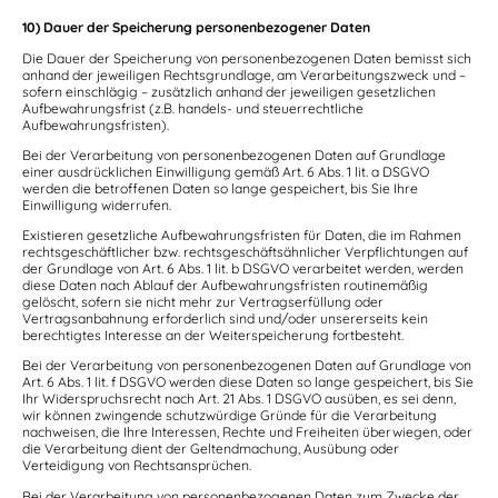
10) Dauer der Speicherung personenbezogener Daten
Die Dauer der Speicherung von personenbezogenen Daten bemisst sich
anhand der jeweiligen Rechtsgrundlage, am Verarbeitungszweck und –
sofern einschlägig – zusätzlich anhand der jeweiligen gesetzlichen
Aufbewahrungsfrist (z.B. handels- und steuerrechtliche
Aufbewahrungsfristen).
Bei der Verarbeitung von personenbezogenen Daten auf Grundlage
einer ausdrücklichen Einwilligung gemäß Art. 6 Abs. 1 lit. a DSGVO
werden die betroffenen Daten so lange gespeichert, bis Sie Ihre
Einwilligung widerrufen.
Existieren gesetzliche Aufbewahrungsfristen für Daten, die im Rahmen
rechtsgeschäftlicher bzw. rechtsgeschäftsähnlicher Verpflichtungen auf
der Grundlage von Art. 6 Abs. 1 lit. b DSGVO verarbeitet werden, werden
diese Daten nach Ablauf der Aufbewahrungsfristen routinemäßig
gelöscht, sofern sie nicht mehr zur Vertragserfüllung oder
Vertragsanbahnung erforderlich sind und/oder unsererseits kein
berechtigtes Interesse an der Weiterspeicherung fortbesteht.
Bei der Verarbeitung von personenbezogenen Daten auf Grundlage von
Art. 6 Abs. 1 lit. f DSGVO werden diese Daten so lange gespeichert, bis Sie
Ihr Widerspruchsrecht nach Art. 21 Abs. 1 DSGVO ausüben, es sei denn,
wir können zwingende schutzwürdige Gründe für die Verarbeitung
nachweisen, die Ihre Interessen, Rechte und Freiheiten überwiegen, oder
die Verarbeitung dient der Geltendmachung, Ausübung oder
Verteidigung von Rechtsansprüchen.
Bei der Verarbeitung von personenbezogenen Daten zum Zwecke der