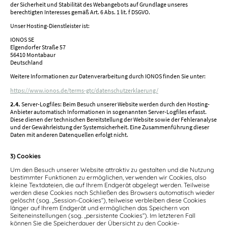
der Sicherheit und Stabilität des Webangebots auf Grundlage unseres
berechtigten Interesses gemäß Art. 6 Abs. 1 lit. f DSGVO.
Unser Hosting-Dienstleister ist:
IONOS SE
Elgendorfer Straße 57
56410 Montabaur
Deutschland
Weitere Informationen zur Datenverarbeitung durch IONOS finden Sie unter:
https://www.ionos.de/terms-gtc/datenschutzerklaerung/
2.4.
Server-Logfiles: Beim Besuch unserer Website werden durch den Hosting-
Anbieter automatisch Informationen in sogenannten Server-Logfiles erfasst.
Diese dienen der technischen Bereitstellung der Website sowie der Fehleranalyse
und der Gewährleistung der Systemsicherheit. Eine Zusammenführung dieser
Daten mit anderen Datenquellen erfolgt nicht.
3) Cookies
Um den Besuch unserer Website attraktiv zu gestalten und die Nutzung
bestimmter Funktionen zu ermöglichen, verwenden wir Cookies, also
kleine Textdateien, die auf Ihrem Endgerät abgelegt werden. Teilweise
werden diese Cookies nach Schließen des Browsers automatisch wieder
gelöscht (sog. „Session-Cookies“), teilweise verbleiben diese Cookies
länger auf Ihrem Endgerät und ermöglichen das Speichern von
Seiteneinstellungen (sog. „persistente Cookies“). Im letzteren Fall
können Sie die Speicherdauer der Übersicht zu den Cookie-