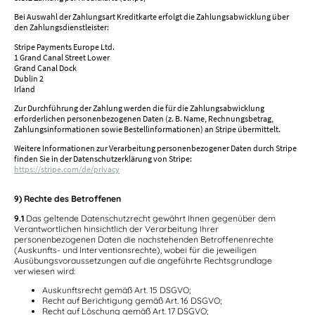
Bei Auswahl der Zahlungsart Kreditkarte erfolgt die Zahlungsabwicklung über
den Zahlungsdienstleister:
Stripe Payments Europe Ltd.
1 Grand Canal Street Lower
Grand Canal Dock
Dublin 2
Irland
Zur Durchführung der Zahlung werden die für die Zahlungsabwicklung
erforderlichen personenbezogenen Daten (z. B. Name, Rechnungsbetrag,
Zahlungsinformationen sowie Bestellinformationen) an Stripe übermittelt.
Weitere Informationen zur Verarbeitung personenbezogener Daten durch Stripe
finden Sie in der Datenschutzerklärung von Stripe:
https://stripe.com/de/privacy
9) Rechte des Betroffenen
9.1
Das geltende Datenschutzrecht gewährt Ihnen gegenüber dem
Verantwortlichen hinsichtlich der Verarbeitung Ihrer
personenbezogenen Daten die nachstehenden Betroffenenrechte
(Auskunfts- und Interventionsrechte), wobei für die jeweiligen
Ausübungsvoraussetzungen auf die angeführte Rechtsgrundlage
verwiesen wird:
Auskunftsrecht gemäß Art. 15 DSGVO;
Recht auf Berichtigung gemäß Art. 16 DSGVO;
Recht auf Löschung gemäß Art. 17 DSGVO;