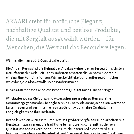
AKAARI steht für natürliche Eleganz,
nachhaltige Qualität und zeitlose Produkte,
die mit Sorgfalt ausgewählt wurden – für
Menschen, die Wert auf das Besondere legen.
Wärme, die man spürt. Qualität, die bleibt.
Die Anden Perus sind die Heimat der Alpakas – einer der außergewöhnlichsten
Naturfasern der Welt. Seit Jahrhunderten schätzen die Menschen dort die
einzigartige Kombination aus Wärme, Leichtigkeit und außergewöhnlicher
Weichheit, die Alpakawolle so besonders macht.
Mit
AKAARI
möchten wir diese besondere Qualität nach Europa bringen.
Wir glauben, dass Kleidung und Accessoires mehr sein sollten als reine
Gebrauchsgegenstände. Sie begleiten uns über viele Jahre, schenken Wärme an
kalten Tagen und vermitteln ein gutes Gefühl – durch ihre Qualität, ihre
Langlebigkeit und ihre Herkunft.
Deshalb wählen wir unsere Produkte mit größter Sorgfalt aus und arbeiten mit
Herstellern zusammen, die traditionelle Handwerkskunst mit modernen
Qualitätsstandards verbinden. Jedes Stück unserer Kollektion wird aus
hochwertiger Alpakawolle gefertigt und überzeugt durch außergewöhnlichen