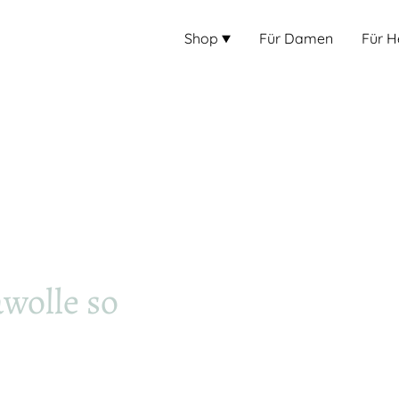
Shop
Für Damen
Für H
wolle so