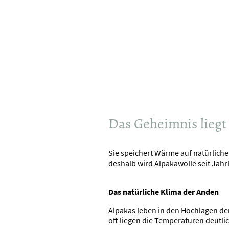
Ob Mütze, Schal, Pullover oder So
sind für ihre angenehme Wärme be
Naturfaser eigentlich so besonders
Das Geheimnis liegt 
Sie speichert Wärme auf natürliche
deshalb wird Alpakawolle seit Jah
Das natürliche Klima der Anden
Alpakas leben in den Hochlagen de
oft liegen die Temperaturen deutli