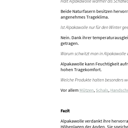
Hält Alpakawolle wärmer als Schafwo
Beide Naturfasern besitzen hervor
angenehmes Trageklima.
Ist Alpakawolle nur für den Winter ge
Nein. Dank ihrer temperaturausgle
getragen.
Warum schwitzt man in Alpakawolle 
Alpakawolle kann Feuchtigkeit auf
hohen Tragekomfort.
Welche Produkte halten besonders 
Vor allem
Mützen
,
Schals
,
Handsch
Fazit
Alpakawolle verdankt ihre hervorr
Höhenlagen der Anden. Sie speiche