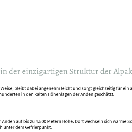
cken – Produkte aus Alpakawolle
kannt. Doch was macht diese
?
in der einzigartigen Struktur der Alpak
 Weise, bleibt dabei angenehm leicht und sorgt gleichzeitig für ei
rhunderten in den kalten Höhenlagen der Anden geschätzt.
r Anden auf bis zu 4.500 Metern Höhe. Dort wechseln sich warme S
ch unter dem Gefrierpunkt.