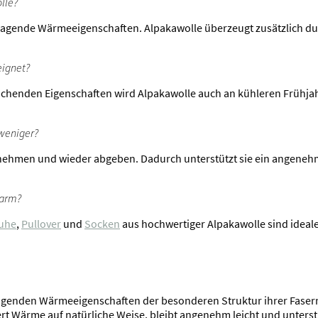
lle?
ragende Wärmeeigenschaften. Alpakawolle überzeugt zusätzlich dur
eignet?
ichenden Eigenschaften wird Alpakawolle auch an kühleren Frühja
weniger?
nehmen und wieder abgeben. Dadurch unterstützt sie ein angeneh
warm?
uhe
,
Pullover
und
Socken
aus hochwertiger Alpakawolle sind ideale 
agenden Wärmeeigenschaften der besonderen Struktur ihrer Fasern
rt Wärme auf natürliche Weise, bleibt angenehm leicht und unterst