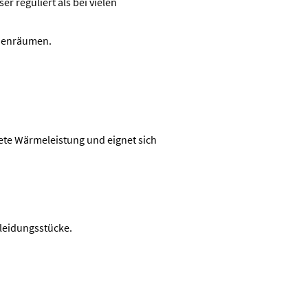
 reguliert als bei vielen
nnenräumen.
nete Wärmeleistung und eignet sich
Kleidungsstücke.